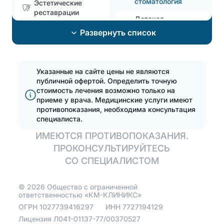
стоматология
Эстетические
реставрации
Детская
стоматология
Развернуть список
Отбелить зубы
Хирургия
Протезирование
Указанные на сайте цены не являются
публичной офертой. Определить точную
Удалить зуб
Полная
стоимость лечения возможно только на
имплантация зубов
приеме у врача.
Медицинские услуги имеют
на 4 имплантах
противопоказания, необходима консультация
Эстетическая
специалиста.
стоматология
Зуботехническая
лаборатория
ИМЕЮТСЯ ПРОТИВОПОКАЗАНИЯ.
Поставить брекеты,
исправить прикус
ПРОКОНСУЛЬТИРУЙТЕСЬ
Протезирование
зубов
СО СПЕЦИАЛИСТОМ
Эстетические
реставрации
Протезирование
бюгельными
©
2026
Общество с ограниченной
Установить виниры
ответственностью «КМ-КЛИНИКС»
протезами на
телескопических
ОГРН
1027739416297
ИНН
7727194129
коронках
Лицензия Л041-01137-77/00370527