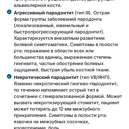
альвеолярной кости.
Агрессивный пародонтит
(тип III). Острая
форма группы заболеваний пародонта
(локализованный, ювенильный и
быстропрогрессирующий пародонтит).
Характеризуется внезапным развитием
болевой симптоматики. Симптомы в полости
рта: поражение в области всех или
большинства единиц, выраженная степень
гингивита, частые обострения болевых
ощущений, быстрая убыль костной ткани.
Некротический пародонтит
(тип VB/ЯНП).
Язвенно-некротический гингиво-пародонтит,
по течению напоминает острый тип в
сочетании с генерализованной формой. Может
вызвать некротизирующий стоматит, пациент
может потерять до 12 мм межзубного
прикрепления. Симптомы в полости рта:
язвочки на межзубных сосочках,
кровотечение, боль.