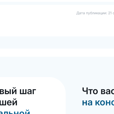
Дата публикации:
21 
вый шаг
Что ва
ашей
на кон
альной