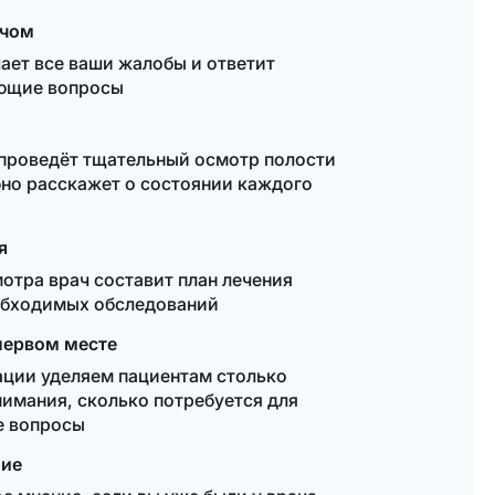
ачом
ает все ваши жалобы и ответит
ующие вопросы
проведёт тщательный осмотр полости
бно расскажет о состоянии каждого
я
мотра врач составит план лечения
Написать
обходимых обследований
первом месте
Калькулятор
cтоимости
ации уделяем пациентам столько
нимания, сколько потребуется для
се вопросы
Обратный
звонок
ние