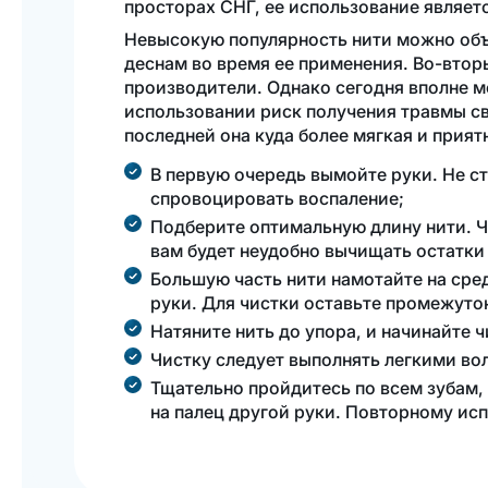
просторах СНГ, ее использование являет
Невысокую популярность нити можно объ
деснам во время ее применения. Во-втор
производители. Однако сегодня вполне м
использовании риск получения травмы св
последней она куда более мягкая и прия
В первую очередь вымойте руки. Не ст
спровоцировать воспаление;
Подберите оптимальную длину нити. Ча
вам будет неудобно вычищать остатки
Большую часть нити намотайте на сре
руки. Для чистки оставьте промежуто
Натяните нить до упора, и начинайте 
Чистку следует выполнять легкими во
Тщательно пройдитесь по всем зубам,
на палец другой руки. Повторному ис