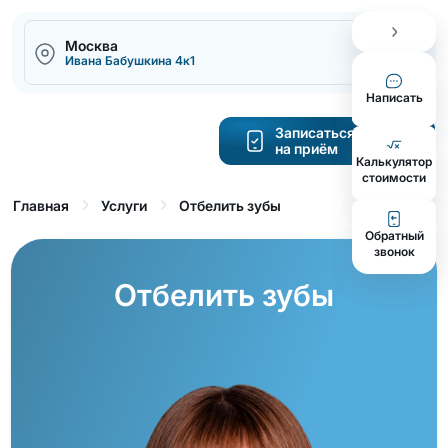
Москва
1
Ивана Бабушкина 4к1
Написать
Записаться
на приём
Калькулятор
cтоимости
Отбелить зубы
Главная
Услуги
Обратный
звонок
Отбелить зубы