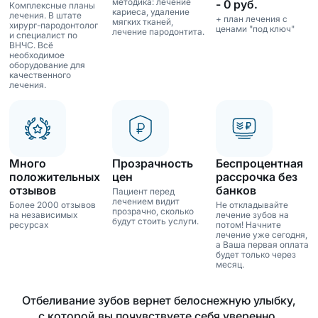
методика: лечение
- 0 руб.
Комплексные планы
кариеса, удаление
лечения. В штате
+ план лечения с
мягких тканей,
хирург-пародонтолог
ценами "под ключ"
лечение пародонтита.
и специалист по
ВНЧС. Всё
необходимое
оборудование для
качественного
лечения.
Много
Прозрачность
Беспроцентная
положительных
цен
рассрочка без
отзывов
банков
Пациент перед
лечением видит
Более 2000 отзывов
Не откладывайте
прозрачно, сколько
на независимых
лечение зубов на
будут стоить услуги.
ресурсах
потом! Начните
лечение уже сегодня,
а Ваша первая оплата
будет только через
месяц.
Отбеливание зубов вернет белоснежную улыбку,
с которой вы почувствуете себя уверенно.