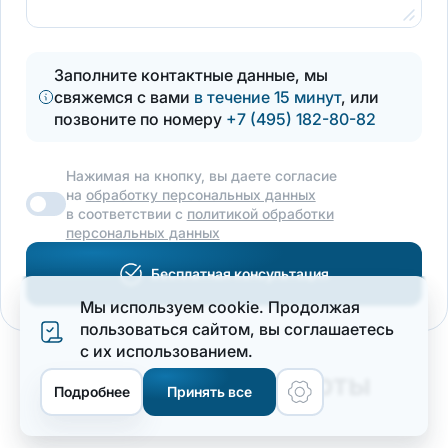
Заполните контактные данные, мы
свяжемся с вами
в течение 15 минут
, или
позвоните по номеру
+7 (495) 182-80-82
Нажимая на кнопку, вы даете согласие
на
обработку персональных данных
в соответствии с
политикой обработки
персональных данных
Бесплатная консультация
Мы используем cookie. Продолжая
пользоваться сайтом, вы соглашаетеcь
с их использованием.
Меню
Отвечают эксперты
Подробнее
Принять все